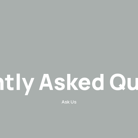
tly Asked Q
Ask Us