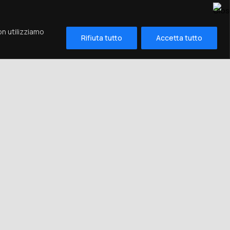
on utilizziamo
Rifiuta tutto
Accetta tutto
e suavitate?
ue eu?