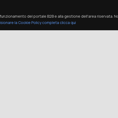
funzionamento del portale B2B e alla gestione dell'area riservata. N
isionare la Cookie Policy completa clicca qui
Sit ne saperet appeter
Aliquip aliquid qualisq