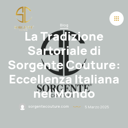
Blog
La Tradizione
Sartoriale di
Sorgente Couture:
Eccellenza Italiana
nel Mondo
sorgentecouture.com
5 Marzo 2025