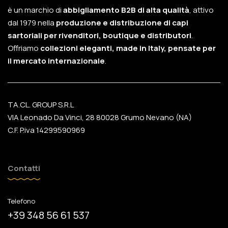
è un marchio di
abbigliamento B2B di alta qualità
, attivo
dal 1979 nella
produzione e distribuzione di capi
sartoriali per rivenditori, boutique e distributori
.
Offriamo
collezioni eleganti, made in Italy, pensate per
il mercato internazionale
.
TA.CL. GROUP S.R.L
VIA Leonado Da Vinci, 28 80028 Grumo Nevano (NA)
C.F. P.iva 14299590969
Contatti
Telefono
+39 348 56 61 537